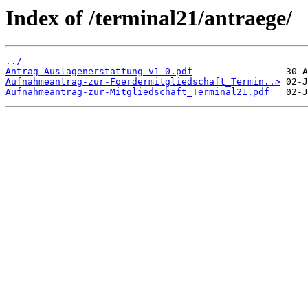
Index of /terminal21/antraege/
../
Antrag_Auslagenerstattung_v1-0.pdf
Aufnahmeantrag-zur-Foerdermitgliedschaft_Termin..>
Aufnahmeantrag-zur-Mitgliedschaft_Terminal21.pdf